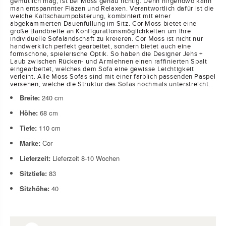
gemütlich mag, ist bei Moss genau richtig. Denn nirgendwo kann
man entspannter Fläzen und Relaxen. Verantwortlich dafür ist die
weiche Kaltschaumpolsterung, kombiniert mit einer
abgekammerten Dauenfüllung im Sitz. Cor Moss bietet eine
große Bandbreite an Konfigurationsmöglichkeiten um Ihre
individuelle Sofalandschaft zu kreieren. Cor Moss ist nicht nur
handwerklich perfekt gearbeitet, sondern bietet auch eine
formschöne, spielerische Optik. So haben die Designer Jehs +
Laub zwischen Rücken- und Armlehnen einen raffinierten Spalt
eingearbeitet, welches dem Sofa eine gewisse Leichtigkeit
verleiht. Alle Moss Sofas sind mit einer farblich passenden Paspel
versehen, welche die Struktur des Sofas nochmals unterstreicht.
Breite:
240
cm
Höhe:
68
cm
Tiefe:
110
cm
Marke:
Cor
Lieferzeit:
Lieferzeit 8-10 Wochen
Sitztiefe:
83
Sitzhöhe:
40