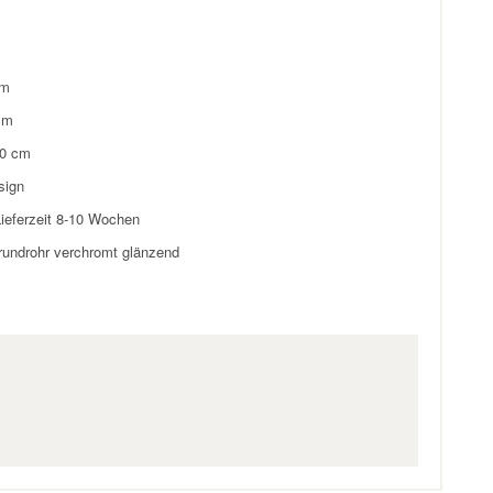
m
cm
0
cm
sign
ieferzeit 8-10 Wochen
rundrohr verchromt glänzend