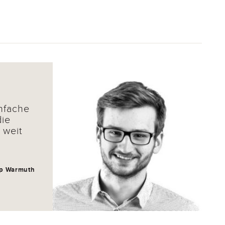
infache
die
 weit
pp Warmuth