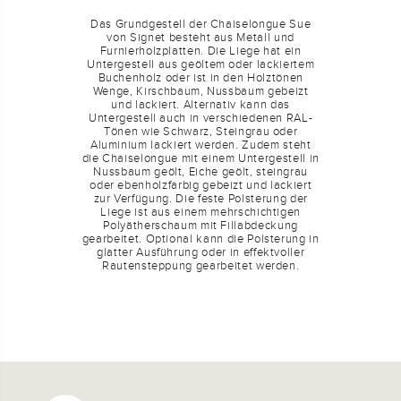
Das Grundgestell der Chaiselongue Sue
von Signet besteht aus Metall und
Furnierholzplatten. Die Liege hat ein
Untergestell aus geöltem oder lackiertem
Buchenholz oder ist in den Holztönen
Wenge, Kirschbaum, Nussbaum gebeizt
und lackiert. Alternativ kann das
Untergestell auch in verschiedenen RAL-
Tönen wie Schwarz, Steingrau oder
Aluminium lackiert werden. Zudem steht
die Chaiselongue mit einem Untergestell in
Nussbaum geölt, Eiche geölt, steingrau
oder ebenholzfarbig gebeizt und lackiert
zur Verfügung. Die feste Polsterung der
Liege ist aus einem mehrschichtigen
Polyätherschaum mit Fillabdeckung
gearbeitet. Optional kann die Polsterung in
glatter Ausführung oder in effektvoller
Rautensteppung gearbeitet werden.