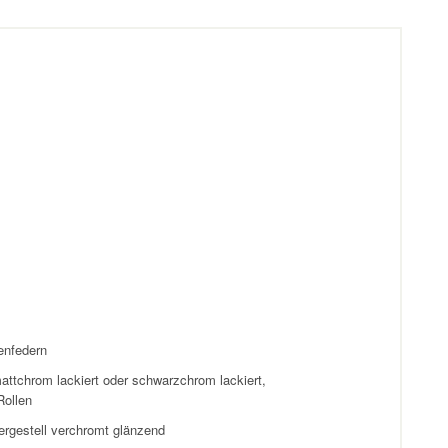
enfedern
attchrom lackiert oder schwarzchrom lackiert,
Rollen
tergestell verchromt glänzend