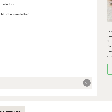
 Tellerfuß
cht höhenverstellbar
Er
per
St
De
Led
- n