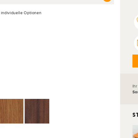
 individuelle Optionen
Ih
So
S