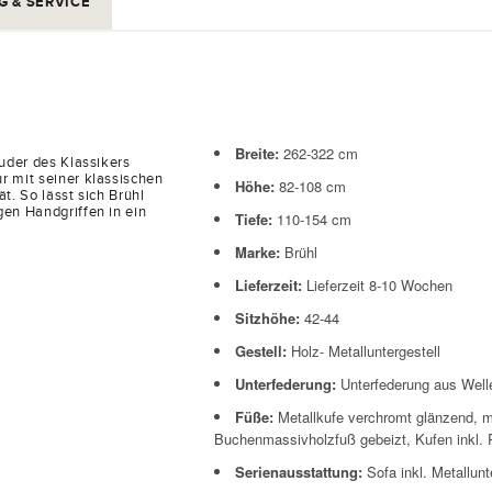
G & SERVICE
Breite:
262-322
cm
ruder des Klassikers
r mit seiner klassischen
Höhe:
82-108
cm
t. So lässt sich Brühl
gen Handgriffen in ein
Tiefe:
110-154
cm
Marke:
Brühl
Lieferzeit:
Lieferzeit 8-10 Wochen
Sitzhöhe:
42-44
Gestell:
Holz- Metalluntergestell
Unterfederung:
Unterfederung aus Well
Füße:
Metallkufe verchromt glänzend, m
Buchenmassivholzfuß gebeizt, Kufen inkl. 
Serienausstattung:
Sofa inkl. Metallun