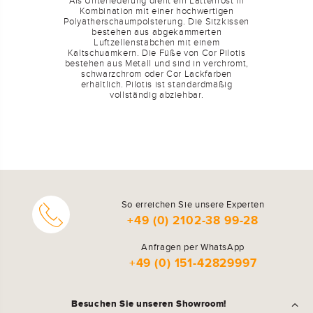
Als Unterfederung dient ein Lattenrost in
Kombination mit einer hochwertigen
Polyätherschaumpolsterung. Die Sitzkissen
bestehen aus abgekammerten
Luftzellenstäbchen mit einem
Kaltschuamkern. Die Füße von Cor Pilotis
bestehen aus Metall und sind in verchromt,
schwarzchrom oder Cor Lackfarben
erhältlich. Pilotis ist standardmäßig
vollständig abziehbar.
So erreichen Sie unsere Experten
+49 (0) 2102-38 99-28
Anfragen per WhatsApp
+49 (0) 151-42829997
Besuchen Sie unseren Showroom!