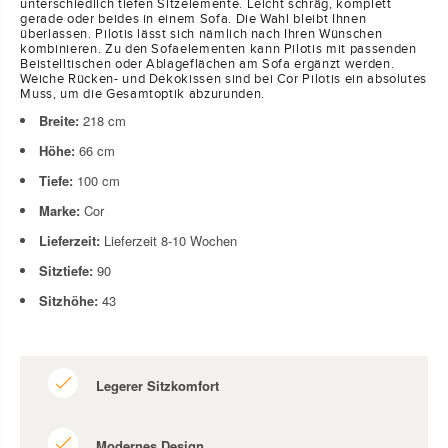
unterschiedlich tiefen Sitzelemente. Leicht schräg, komplett
gerade oder beides in einem Sofa. Die Wahl bleibt Ihnen
überlassen. Pilotis lässt sich nämlich nach Ihren Wünschen
kombinieren. Zu den Sofaelementen kann Pilotis mit passenden
Beistelltischen oder Ablageflächen am Sofa ergänzt werden.
Weiche Rücken- und Dekokissen sind bei Cor Pilotis ein absolutes
Muss, um die Gesamtoptik abzurunden.
Breite:
218
cm
Höhe:
66
cm
Tiefe:
100
cm
Marke:
Cor
Lieferzeit:
Lieferzeit 8-10 Wochen
Sitztiefe:
90
Sitzhöhe:
43
Legerer Sitzkomfort
Modernes Design