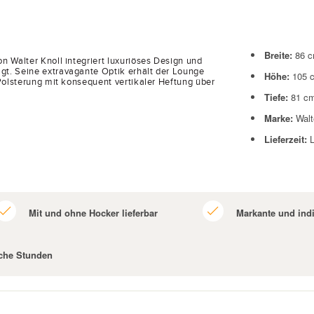
Breite:
86
c
 Walter Knoll integriert luxuriöses Design und
t. Seine extravagante Optik erhält der Lounge
Höhe:
105
Polsterung mit konsequent vertikaler Heftung über
Tiefe:
81
c
Marke:
Walt
Lieferzeit:
L
Mit und ohne Hocker lieferbar
Markante und indi
iche Stunden