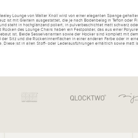
Healey Lounge von Walter Knoll wird von einer eleganten Spange gehalten
z ist mit Gleitern ausgestattet, die je nach Bodenbelag in Teflon oder F
und steht in hochglänzend poliert, in pulverbeschichtet matt schwarz ode
nd Rücken des Lounge Chairs haben ein Festpolster, das aus einer Poly
baut ist. Beide Sesselvarianten sowie der Hocker sind komplett mit de
d der Sitz und die Rückeninnenflächen in einer anderen Farbe oder in ei
e. Diese ist in allen Stoff- oder Lederausführungen erhältlich sowie matt l