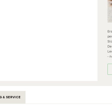
Er
per
St
De
Led
- n
G & SERVICE