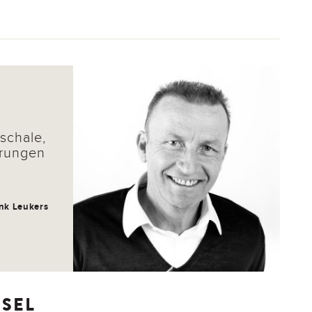
schale,
erungen
nk Leukers
SSEL