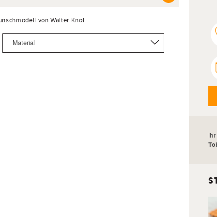
Wunschmodell von Walter Knoll
Material
Ih
To
S